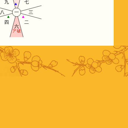
九
七
▲
八
一
三
▲
▲
四
二
六
ア
破