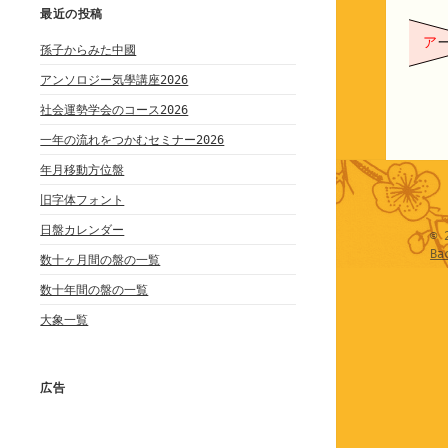
最近の投稿
ア
孫子からみた中國
アンソロジー気學講座2026
社会運勢学会のコース2026
一年の流れをつかむセミナー2026
年月移動方位盤
旧字体フォント
日盤カレンダー
© 
Ba
数十ヶ月間の盤の一覧
数十年間の盤の一覧
大象一覧
広告