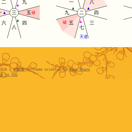
二
九
一
八
▲
▲
▲
一
三
五
九
二
四
▲
破
▲
▲
破
六
四
五
三
八
七
天道
2026 :
開運道
|| Theme oriental by
Ying Zhang
ck to top