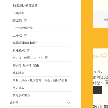
2地點閒の角度計算
日數計算
公
顯現期計算
二十四節氣計算
土用の計算
九星陽遁陰遁切替日
新月滿月計算
グレゴリオ曆⇐⇒ユリウス曆
舊字體 新字体 變換
入力:
姓名計算
西曆
本命・月命・最大吉方・同会・傾斜の計算
時閒:
ランダム
多角形の重心
サ
資料室
ブ
2026-0