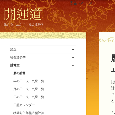
広告スペース
生きる、活かす、社会運勢学
サ
講座
ブ
サ
メ
社会運勢学
ブ
ニ
サ
メ
計算室
ュ
ブ
ニ
【
ー
メ
曆の計算
ュ
を
ニ
ー
展
年の干・支・九星一覧
ュ
指
を
開
ー
展
計
月の干・支・九星一覧
を
開
＊
展
日の干・支・九星一覧
開
と
日盤カレンダー
＊
移動方位年盤月盤計算