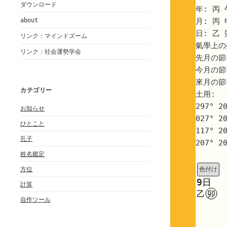
メ
ダウンロード
年: 丙
ニ
月: 丙
about
ュ
ー
日: 乙
リンク：マインドズーム
を
氣學上の扱
展
リンク：社会運勢学会
開
先月の節替わ
今月の節替わ
來月の節替わ
カテゴリー
土用:
297° 2
お知らせ
027° 2
ひとこと
117° 2
孔子
207° 2
姓名鑑定
方位
色付け
9日
計算
乙
卯
自作ツール