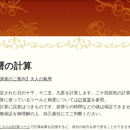
曆の計算
講座のご案内】大人の氣學
定された日の十干、十二支、九星を計算します。二十四節気の計
算に使っているツールと精度については
計算室
を参照。
計算に誤差はつきものです。節替りの時間などの値は保証できま
無保証を御理解の上、自己責任にてご判断ください。
こちらの計算ページ
で計算結果を記憶すると、自分の凶方を赤で塗ることができま