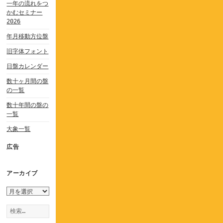
一年の流れをつ
かむセミナー
2026
年月移動方位盤
旧字体フォント
日盤カレンダー
数十ヶ月間の盤
の一覧
数十年間の盤の
一覧
大象一覧
広告
アーカイブ
ア
ー
検
カ
索:
イ