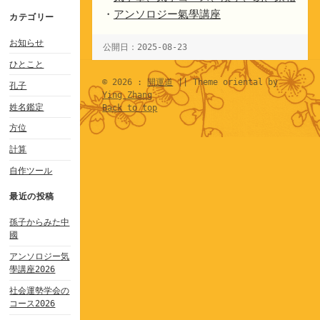
・
アンソロジー氣學講座
カテゴリー
お知らせ
公開日：2025-08-23
ひとこと
© 2026 :
開運道
|| Theme oriental by
孔子
Ying Zhang
姓名鑑定
Back to top
方位
計算
自作ツール
最近の投稿
孫子からみた中
國
アンソロジー気
學講座2026
社会運勢学会の
コース2026