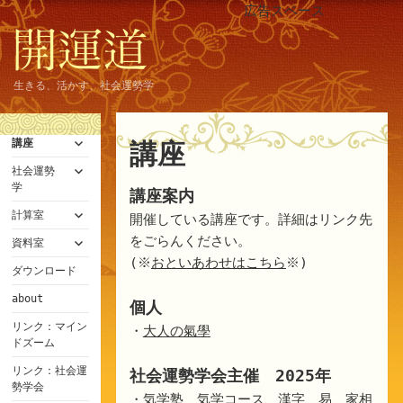
広告スペース
生きる、活かす、社会運勢学
サ
講座
講座
ブ
サ
メ
社会運勢
ブ
ニ
学
講座案内
メ
ュ
サ
ニ
計算室
ー
開催している講座です。詳細はリンク先
ブ
ュ
を
サ
をごらんください。
メ
資料室
ー
展
ブ
ニ
を
開
(※
おといあわせはこちら
※)
メ
ダウンロード
ュ
展
ニ
ー
開
about
ュ
を
個人
ー
展
リンク：マイン
・
大人の氣學
を
開
ドズーム
展
開
リンク：社会運
社会運勢学会主催 2025年
勢学会
・
気学塾、気学コース、漢字、易、家相