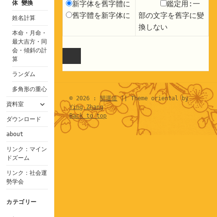
新字体を舊字體に
鑑定用:一
体 變換
舊字體を新字体に
部の文字を舊字に變
姓名計算
換しない
本命・月命・
最大吉方・同
会・傾斜の計
算
ランダム
多角形の重心
© 2026 :
開運道
|| Theme oriental by
サ
資料室
Ying Zhang
ブ
Back to top
メ
ダウンロード
ニ
about
ュ
ー
リンク：マイン
を
ドズーム
展
開
リンク：社会運
勢学会
カテゴリー