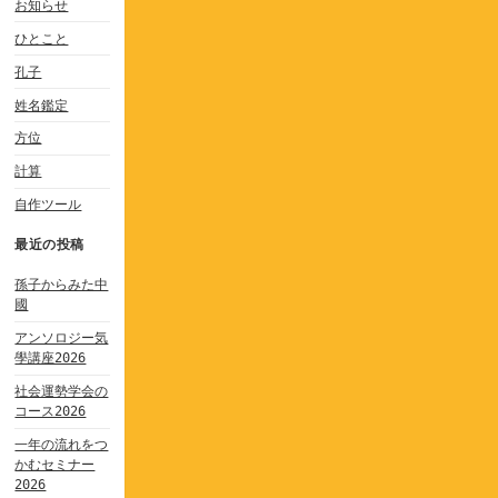
お知らせ
ひとこと
孔子
姓名鑑定
方位
計算
自作ツール
最近の投稿
孫子からみた中
國
アンソロジー気
學講座2026
社会運勢学会の
コース2026
一年の流れをつ
かむセミナー
2026