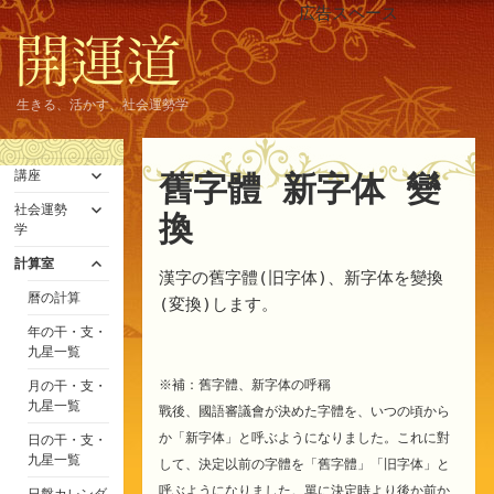
広告スペース
生きる、活かす、社会運勢学
サ
講座
舊字體 新字体 變
ブ
サ
メ
社会運勢
換
ブ
ニ
学
メ
ュ
サ
ニ
計算室
ー
漢字の舊字體(旧字体)、新字体を變換
ブ
ュ
を
メ
曆の計算
ー
展
(変換)します。
ニ
を
開
年の干・支・
ュ
展
九星一覧
ー
開
を
※補：舊字體、新字体の呼稱
月の干・支・
展
九星一覧
開
戰後、國語審議會が決めた字體を、いつの頃から
か「新字体」と呼ぶようになりました。これに對
日の干・支・
九星一覧
して、決定以前の字體を「舊字體」「旧字体」と
呼ぶようになりました。單に決定時より後か前か
日盤カレンダ