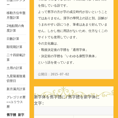
ー
を指している語です。
よって舊字の方が字の成立時代が古いということ
移動方位年盤
月盤計算
ではありません。漢字の學問上の話と別。誤解が
うまれやすい語につき、筆者はあまり好んでいま
2地點閒の角
度計算
せん。しかし他に用語がないため、仕方なくこの
サイトでも使用しています。
日數計算
今の文化廳は、
顯現期計算
・戰後決定後の字體を「通用字体」
二十四節氣計
・決定前の字體を「いわゆる康煕字典体」
算
という語を使っています。
土用の計算
公開日：2015-07-02
九星陽遁陰遁
切替日
新月滿月計算
新字体を舊字體に/舊字體を新字体に
グレゴリオ曆
⇐⇒ユリウス
文字:
曆
舊字體 新字