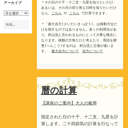
＊その日の十干・十二支・九星を知りたいだけ、
アーカイブ
あるいは、その月の切り替え日時を知りたいだけ
ア
なら、
こちら
や
こちら
で計算できます。
ー
検
カ
＊「最大吉方(さいだいきっぽう)」は移動方位だ
索:
イ
けを指すものではありません。多くの利用法があ
ブ
り、村山流と言われるものにとって大事な槪念に
なります。移動の方角だけと考えたり、用語を變
更(へんこう)するのは、村山流と立場が違いま
す。
最大吉方について
吉方について
曆の計算
【講座のご案内】大人の氣學
指定された日の十干、十二支、九星を計
算します。二十四節気の計算を行なって