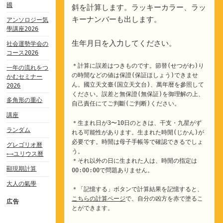
國
斜を計算します。ラッキーカラー、ラッ
キーナンバーも出します。
アンソロジー気
學講座2026
生年月日を入力してください。
社会運勢学会の
コース2026
＊計算に誤差はつきものです。節替(せつがわ)り
一年の流れをつ
の時閒などの値は保證(保証ほしょう)できませ
かむセミナー
ん。國立天文臺(国立天文台)、萬年暦を參照して
2026
ください。誤差と無保證(無保証)を御理解の上、
多角形の重心
自己責任にてご判斷(ご判断)ください。
講座
＊生まれ日が3〜10日のときは、干支・九星がず
ランダム
れる可能性があります。生まれた時閒(じかん)が
必要です。時閒は母子手帳等で確認できるでしょ
グレゴリオ曆
う。
⇐⇒ユリウス曆
＊それ以外の日に生まれた人は、時閒の指定は
顯現期計算
00:00:00で問題ありません。
大人の氣學
＊「記憶する」ボタンで計算結果を記憶すると、
こちらの計算ページ
で、自分の凶方を赤で塗るこ
広告
とができます。