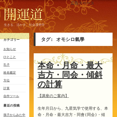
広告スペース
生きる、活かす、社会運勢学
タグ:
オモシロ氣學
カテゴリー
お知らせ
ひとこと
本命・月命・最大
孔子
吉方・同会・傾斜
姓名鑑定
方位
の計算
計算
【講座のご案内】
自作ツール
最近の投稿
生年月日から、九星気学で使用する、本
命・月命・最大吉方・同會(同会)・傾
孫子からみた中